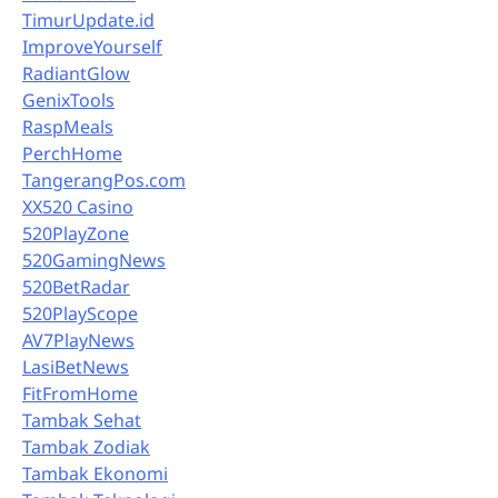
TimurUpdate.id
ImproveYourself
RadiantGlow
GenixTools
RaspMeals
PerchHome
TangerangPos.com
XX520 Casino
520PlayZone
520GamingNews
520BetRadar
520PlayScope
AV7PlayNews
LasiBetNews
FitFromHome
Tambak Sehat
Tambak Zodiak
Tambak Ekonomi