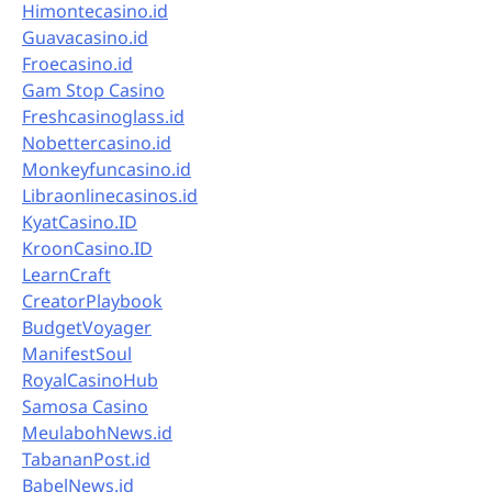
Himontecasino.id
Guavacasino.id
Froecasino.id
Gam Stop Casino
Freshcasinoglass.id
Nobettercasino.id
Monkeyfuncasino.id
Libraonlinecasinos.id
KyatCasino.ID
KroonCasino.ID
LearnCraft
CreatorPlaybook
BudgetVoyager
ManifestSoul
RoyalCasinoHub
Samosa Casino
MeulabohNews.id
TabananPost.id
BabelNews.id