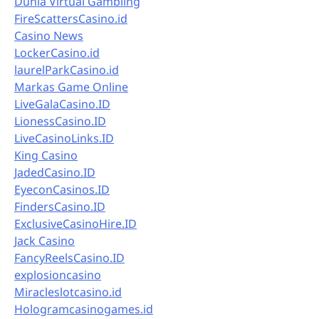
Dunia Virtual Gambling
FireScattersCasino.id
Casino News
LockerCasino.id
laurelParkCasino.id
Markas Game Online
LiveGalaCasino.ID
LionessCasino.ID
LiveCasinoLinks.ID
King Casino
JadedCasino.ID
EyeconCasinos.ID
FindersCasino.ID
ExclusiveCasinoHire.ID
Jack Casino
FancyReelsCasino.ID
explosioncasino
Miracleslotcasino.id
Hologramcasinogames.id