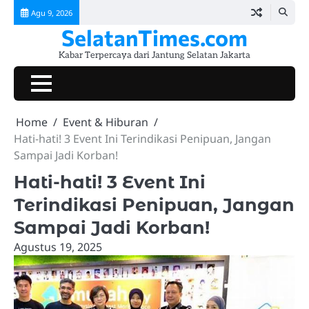
Skip
Agu 9, 2026
to
SelatanTimes.com
content
Kabar Terpercaya dari Jantung Selatan Jakarta
Beranda
Jakarta
Pemerintahan
Hukum
Lalu
Ekonomi
Komunitas
Kuliner
Event
Tokoh
Galeri
Selatan
&
Lintas
&
&
&
&
Berprestasi
&
Home
Event & Hiburan
Today
Kriminalitas
UMKM
Sosial
Lifestyle
Hiburan
Video
Hati-hati! 3 Event Ini Terindikasi Penipuan, Jangan
Sampai Jadi Korban!
Hati-hati! 3 Event Ini
Terindikasi Penipuan, Jangan
Sampai Jadi Korban!
Agustus 19, 2025