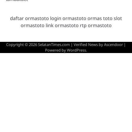
daftar ormastoto login ormastoto ormas toto slot
ormastoto link ormastoto rtp ormastoto
Copyright © 2026
SelatanTimes.com
| Verified News by
Ascendoor
|
Powered by
WordPress
.