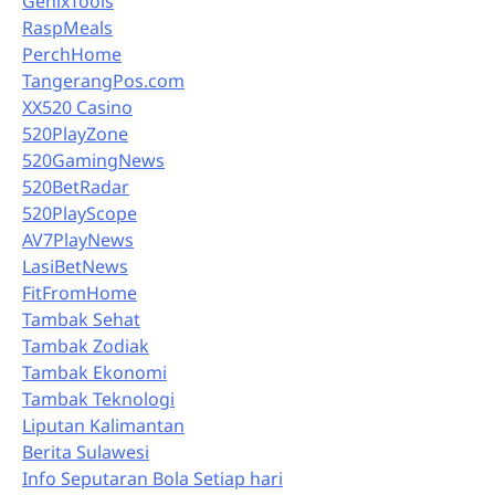
GenixTools
RaspMeals
PerchHome
TangerangPos.com
XX520 Casino
520PlayZone
520GamingNews
520BetRadar
520PlayScope
AV7PlayNews
LasiBetNews
FitFromHome
Tambak Sehat
Tambak Zodiak
Tambak Ekonomi
Tambak Teknologi
Liputan Kalimantan
Berita Sulawesi
Info Seputaran Bola Setiap hari