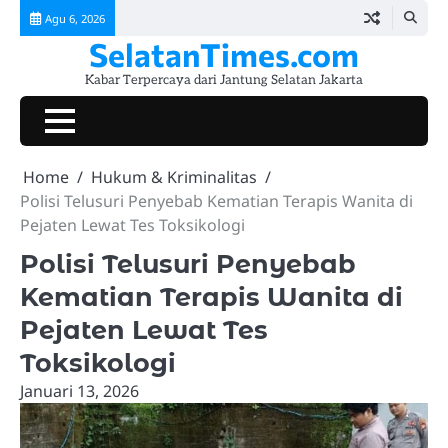
Skip
Agu 6, 2026
to
SelatanTimes.com
content
Kabar Terpercaya dari Jantung Selatan Jakarta
Beranda
Jakarta
Pemerintahan
Hukum
Lalu
Ekonomi
Komunitas
Kuliner
Event
Tokoh
Galeri
Selatan
&
Lintas
&
&
&
&
Berprestasi
&
Home
Hukum & Kriminalitas
Today
Kriminalitas
UMKM
Sosial
Lifestyle
Hiburan
Video
Polisi Telusuri Penyebab Kematian Terapis Wanita di
Pejaten Lewat Tes Toksikologi
Polisi Telusuri Penyebab
Kematian Terapis Wanita di
Pejaten Lewat Tes
Toksikologi
Januari 13, 2026