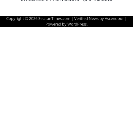
Copyright © 2026
SelatanTimes.com
| Verified News by
Ascendoor
|
Powered by
WordPress
.