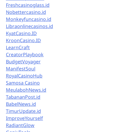
Freshcasinoglass.id
Nobettercasino.id
Monkeyfuncasino.id
Libraonlinecasinos.id
KyatCasino.ID
KroonCasino.ID
LearnCraft
CreatorPlaybook
BudgetVoyager
ManifestSoul
RoyalCasinoHub
Samosa Casino
MeulabohNews.id
TabananPost.id
BabelNews.id
TimurUpdate.id
ImproveYourself
RadiantGlow