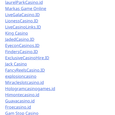
laurelParkCasino.id
Markas Game Online
LiveGalaCasino.ID
LionessCasino.ID
LiveCasinoLinks.ID
King Casino
JadedCasino.ID
EyeconCasinos.ID
FindersCasino.ID
ExclusiveCasinoHire.ID
Jack Casino
FancyReelsCasino.ID
explosioncasino
Miracleslotcasino.id
Hologramcasinogames.id
Himontecasino.id
Guavacasino.id
Froecasino.id
Gam Stop Casino