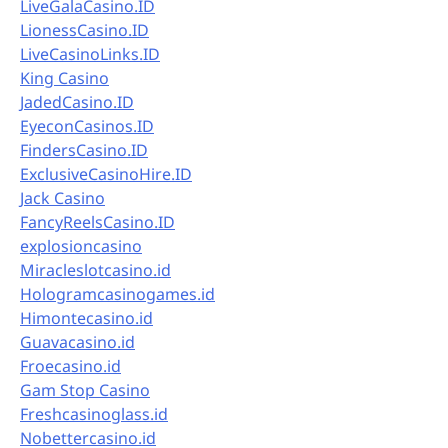
LiveGalaCasino.ID
LionessCasino.ID
LiveCasinoLinks.ID
King Casino
JadedCasino.ID
EyeconCasinos.ID
FindersCasino.ID
ExclusiveCasinoHire.ID
Jack Casino
FancyReelsCasino.ID
explosioncasino
Miracleslotcasino.id
Hologramcasinogames.id
Himontecasino.id
Guavacasino.id
Froecasino.id
Gam Stop Casino
Freshcasinoglass.id
Nobettercasino.id