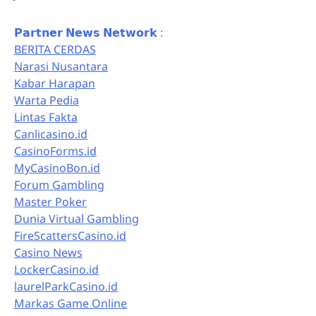
𝗣𝗮𝗿𝘁𝗻𝗲𝗿 𝗡𝗲𝘄𝘀 𝗡𝗲𝘁𝘄𝗼𝗿𝗸 :
BERITA CERDAS
Narasi Nusantara
Kabar Harapan
Warta Pedia
Lintas Fakta
Canlicasino.id
CasinoForms.id
MyCasinoBon.id
Forum Gambling
Master Poker
Dunia Virtual Gambling
FireScattersCasino.id
Casino News
LockerCasino.id
laurelParkCasino.id
Markas Game Online