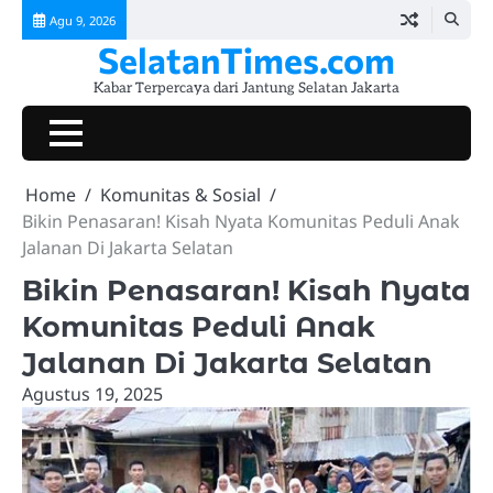
Skip
Agu 9, 2026
to
SelatanTimes.com
content
Kabar Terpercaya dari Jantung Selatan Jakarta
Beranda
Jakarta
Pemerintahan
Hukum
Lalu
Ekonomi
Komunitas
Kuliner
Event
Tokoh
Galeri
Selatan
&
Lintas
&
&
&
&
Berprestasi
&
Home
Komunitas & Sosial
Today
Kriminalitas
UMKM
Sosial
Lifestyle
Hiburan
Video
Bikin Penasaran! Kisah Nyata Komunitas Peduli Anak
Jalanan Di Jakarta Selatan
Bikin Penasaran! Kisah Nyata
Komunitas Peduli Anak
Jalanan Di Jakarta Selatan
Agustus 19, 2025