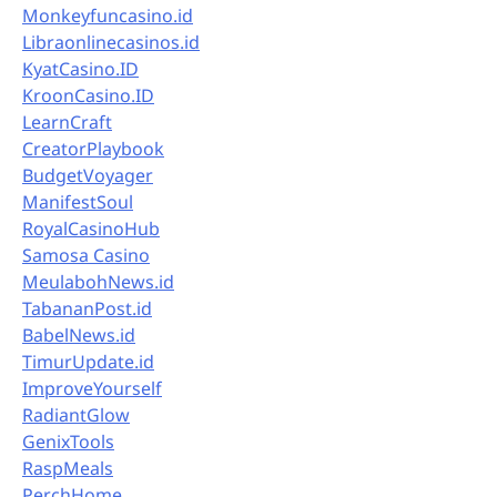
Monkeyfuncasino.id
Libraonlinecasinos.id
KyatCasino.ID
KroonCasino.ID
LearnCraft
CreatorPlaybook
BudgetVoyager
ManifestSoul
RoyalCasinoHub
Samosa Casino
MeulabohNews.id
TabananPost.id
BabelNews.id
TimurUpdate.id
ImproveYourself
RadiantGlow
GenixTools
RaspMeals
PerchHome