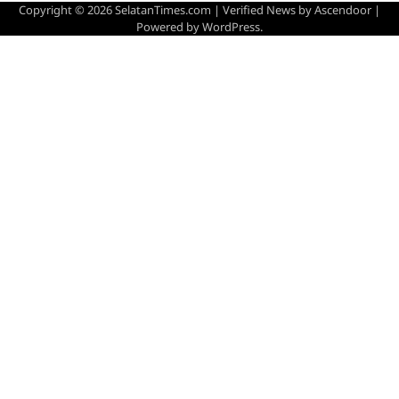
Copyright © 2026
SelatanTimes.com
| Verified News by
Ascendoor
|
Powered by
WordPress
.