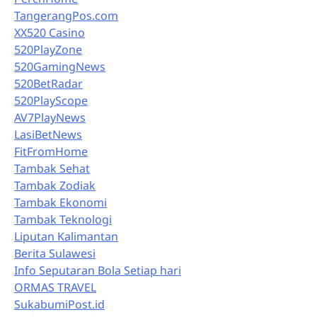
TangerangPos.com
XX520 Casino
520PlayZone
520GamingNews
520BetRadar
520PlayScope
AV7PlayNews
LasiBetNews
FitFromHome
Tambak Sehat
Tambak Zodiak
Tambak Ekonomi
Tambak Teknologi
Liputan Kalimantan
Berita Sulawesi
Info Seputaran Bola Setiap hari
ORMAS TRAVEL
SukabumiPost.id