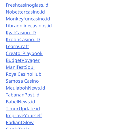
Freshcasinoglass.id
Nobettercasino.id
Monkeyfuncasino.id
Libraonlinecasinos.id
KyatCasino.ID
KroonCasino.ID
LearnCraft
CreatorPlaybook
BudgetVoyager
ManifestSoul
RoyalCasinoHub
Samosa Casino
MeulabohNews.id
TabananPost.id
BabelNews.id
TimurUpdate.id
ImproveYourself
RadiantGlow