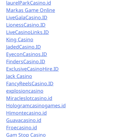
laurelParkCasino.id
Markas Game Online
LiveGalaCasino.ID
LionessCasino.ID
LiveCasinoLinks.ID
King Casino
JadedCasino.ID
EyeconCasinos.ID
FindersCasino.ID
ExclusiveCasinoHire.ID
Jack Casino
FancyReelsCasino.ID
explosioncasino
Miracleslotcasino.id
Hologramcasinogames.id
Himontecasino.id
Guavacasino.id
Froecasino.id
Gam Stop Casino