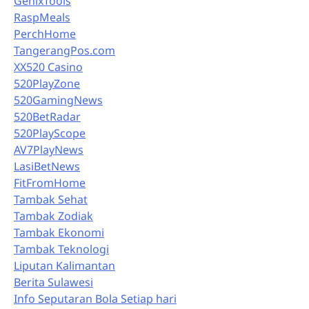
GenixTools
RaspMeals
PerchHome
TangerangPos.com
XX520 Casino
520PlayZone
520GamingNews
520BetRadar
520PlayScope
AV7PlayNews
LasiBetNews
FitFromHome
Tambak Sehat
Tambak Zodiak
Tambak Ekonomi
Tambak Teknologi
Liputan Kalimantan
Berita Sulawesi
Info Seputaran Bola Setiap hari