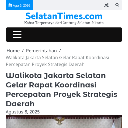
Skip
Agu 6, 2026
to
SelatanTimes.com
content
Kabar Terpercaya dari Jantung Selatan Jakarta
Beranda
Jakarta
Pemerintahan
Hukum
Lalu
Ekonomi
Komunitas
Kuliner
Event
Tokoh
Galeri
Selatan
&
Lintas
&
&
&
&
Berprestasi
&
Home
Pemerintahan
Today
Kriminalitas
UMKM
Sosial
Lifestyle
Hiburan
Video
Walikota Jakarta Selatan Gelar Rapat Koordinasi
Percepatan Proyek Strategis Daerah
Walikota Jakarta Selatan
Gelar Rapat Koordinasi
Percepatan Proyek Strategis
Daerah
Agustus 8, 2025