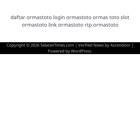
daftar ormastoto login ormastoto ormas toto slot
ormastoto link ormastoto rtp ormastoto
Copyright © 2026
SelatanTimes.com
| Verified News by
Ascendoor
|
Powered by
WordPress
.