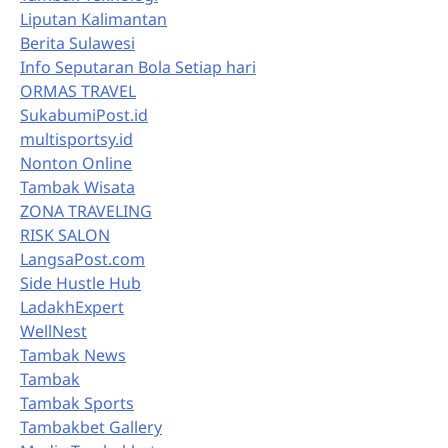
Liputan Kalimantan
Berita Sulawesi
Info Seputaran Bola Setiap hari
ORMAS TRAVEL
SukabumiPost.id
multisportsy.id
Nonton Online
Tambak Wisata
ZONA TRAVELING
RISK SALON
LangsaPost.com
Side Hustle Hub
LadakhExpert
WellNest
Tambak News
Tambak
Tambak Sports
Tambakbet Gallery