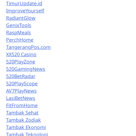
TimurUpdate.id
ImproveYourself
RadiantGlow
GenixTools
RaspMeals
PerchHome
TangerangPos.com
XX520 Casino
520PlayZone
520GamingNews
520BetRadar
520PlayScope
AV7PlayNews
LasiBetNews
FitFromHome
Tambak Sehat
Tambak Zodiak
Tambak Ekonomi
Tambak Teknologi