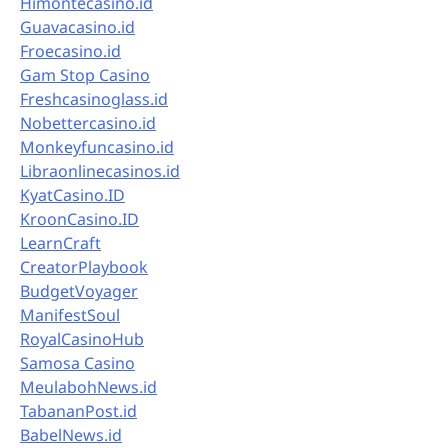
Himontecasino.id
Guavacasino.id
Froecasino.id
Gam Stop Casino
Freshcasinoglass.id
Nobettercasino.id
Monkeyfuncasino.id
Libraonlinecasinos.id
KyatCasino.ID
KroonCasino.ID
LearnCraft
CreatorPlaybook
BudgetVoyager
ManifestSoul
RoyalCasinoHub
Samosa Casino
MeulabohNews.id
TabananPost.id
BabelNews.id