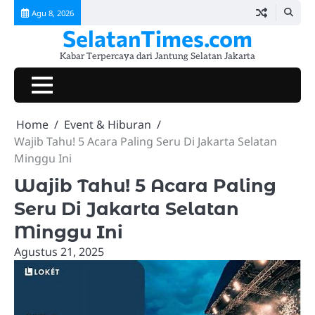
Skip
Agu 8, 2026
to
SelatanTimes.com
content
Kabar Terpercaya dari Jantung Selatan Jakarta
Beranda
Jakarta
Pemerintahan
Hukum
Lalu
Ekonomi
Komunitas
Kuliner
Event
Tokoh
Galeri
Selatan
&
Lintas
&
&
&
&
Berprestasi
&
Home
Event & Hiburan
Today
Kriminalitas
UMKM
Sosial
Lifestyle
Hiburan
Video
Wajib Tahu! 5 Acara Paling Seru Di Jakarta Selatan
Minggu Ini
Wajib Tahu! 5 Acara Paling
Seru Di Jakarta Selatan
Minggu Ini
Agustus 21, 2025