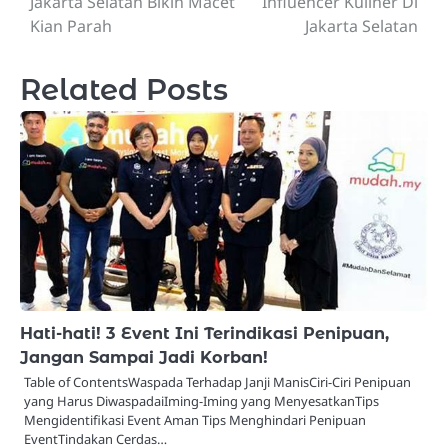
Jakarta Selatan Bikin Macet
Influencer Kuliner Di
Kian Parah
Jakarta Selatan
Related Posts
Hati-hati! 3 Event Ini Terindikasi Penipuan,
Jangan Sampai Jadi Korban!
Table of ContentsWaspada Terhadap Janji ManisCiri-Ciri Penipuan
yang Harus DiwaspadaiIming-Iming yang MenyesatkanTips
Mengidentifikasi Event Aman Tips Menghindari Penipuan
EventTindakan Cerdas…