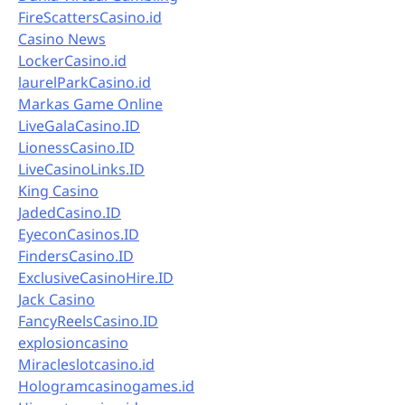
FireScattersCasino.id
Casino News
LockerCasino.id
laurelParkCasino.id
Markas Game Online
LiveGalaCasino.ID
LionessCasino.ID
LiveCasinoLinks.ID
King Casino
JadedCasino.ID
EyeconCasinos.ID
FindersCasino.ID
ExclusiveCasinoHire.ID
Jack Casino
FancyReelsCasino.ID
explosioncasino
Miracleslotcasino.id
Hologramcasinogames.id