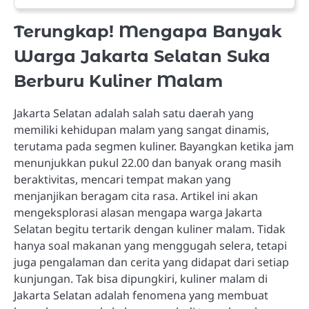
Terungkap! Mengapa Banyak
Warga Jakarta Selatan Suka
Berburu Kuliner Malam
Jakarta Selatan adalah salah satu daerah yang
memiliki kehidupan malam yang sangat dinamis,
terutama pada segmen kuliner. Bayangkan ketika jam
menunjukkan pukul 22.00 dan banyak orang masih
beraktivitas, mencari tempat makan yang
menjanjikan beragam cita rasa. Artikel ini akan
mengeksplorasi alasan mengapa warga Jakarta
Selatan begitu tertarik dengan kuliner malam. Tidak
hanya soal makanan yang menggugah selera, tetapi
juga pengalaman dan cerita yang didapat dari setiap
kunjungan. Tak bisa dipungkiri, kuliner malam di
Jakarta Selatan adalah fenomena yang membuat