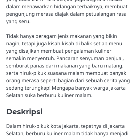
dalam menawarkan hidangan terbaiknya, membuat
pengunjung merasa diajak dalam petualangan rasa
yang seru.
Tidak hanya beragam jenis makanan yang bikin
nagih, tetapi juga kisah-kisah di balik setiap menu
yang disajikan membuat pengalaman kuliner
semakin menyentuh. Pancaran senyuman penjual,
semburat panas dari makanan yang baru matang,
serta hiruk-pikuk suasana malam membuat banyak
orang merasa seperti bagian dari sebuah cerita yang
sedang terungkap! Mengapa banyak warga Jakarta
Selatan suka berburu kuliner malam.
Deskripsi
Dalam hiruk-pikuk kota Jakarta, tepatnya di Jakarta
Selatan, berburu kuliner malam tidak hanya menjadi