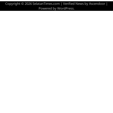
Copyright © 2026
SelatanTimes.com
| Verified News by
Ascendoor
|
Powered by
WordPress
.