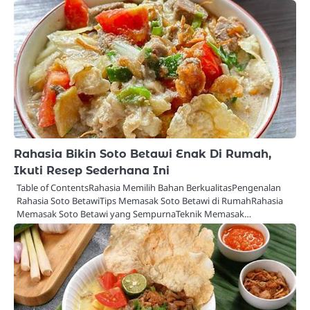
Rahasia Bikin Soto Betawi Enak Di Rumah,
Ikuti Resep Sederhana Ini
Table of ContentsRahasia Memilih Bahan BerkualitasPengenalan
Rahasia Soto BetawiTips Memasak Soto Betawi di RumahRahasia
Memasak Soto Betawi yang SempurnaTeknik Memasak…