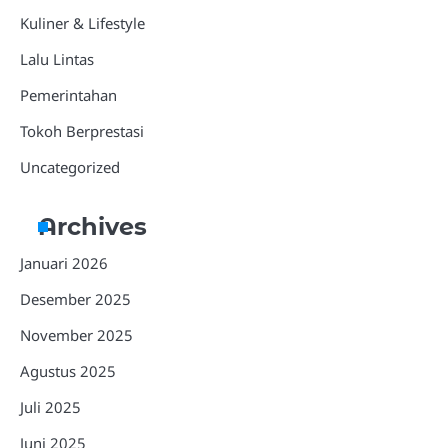
Kuliner & Lifestyle
Lalu Lintas
Pemerintahan
Tokoh Berprestasi
Uncategorized
Archives
Januari 2026
Desember 2025
November 2025
Agustus 2025
Juli 2025
Juni 2025