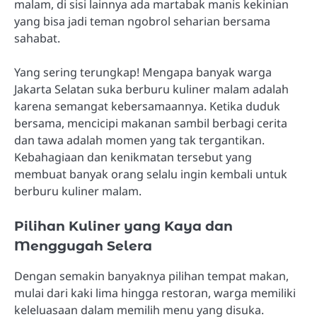
malam, di sisi lainnya ada martabak manis kekinian
yang bisa jadi teman ngobrol seharian bersama
sahabat.
Yang sering terungkap! Mengapa banyak warga
Jakarta Selatan suka berburu kuliner malam adalah
karena semangat kebersamaannya. Ketika duduk
bersama, mencicipi makanan sambil berbagi cerita
dan tawa adalah momen yang tak tergantikan.
Kebahagiaan dan kenikmatan tersebut yang
membuat banyak orang selalu ingin kembali untuk
berburu kuliner malam.
Pilihan Kuliner yang Kaya dan
Menggugah Selera
Dengan semakin banyaknya pilihan tempat makan,
mulai dari kaki lima hingga restoran, warga memiliki
keleluasaan dalam memilih menu yang disuka.