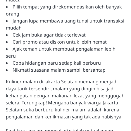
Pilih tempat yang direkomendasikan oleh banyak
orang
Jangan lupa membawa uang tunai untuk transaksi
mudah
Cek jam buka agar tidak terlewat
Cari promo atau diskon untuk lebih hemat
Ajak teman untuk membuat pengalaman lebih
seru
Coba hidangan baru setiap kali berburu
Nikmati suasana malam sambil bersantap
Kuliner malam di Jakarta Selatan memang menjadi
daya tarik tersendiri, malam yang dingin bisa jadi
kehangatan dengan makanan lezat yang menggugah
selera. Terungkap! Mengapa banyak warga Jakarta
Selatan suka berburu kuliner malam adalah karena
pengalaman dan kenikmatan yang tak ada habisnya.
Saat larut malam muncul, di situlah petualangan