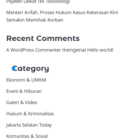
Pejaten Lewat Tes Toksikologi
Menteri Arifah, Proses Hukum Kasus Kekerasan Kini
Semakin Memihak Korban
Recent Comments
mengenai
A WordPress Commenter
Hello world!
Category
Ekonomi & UMKM
Event & Hiburan
Galeri & Video
Hukum & Kriminalitas
Jakarta Selatan Today
Komunitas & Sosial