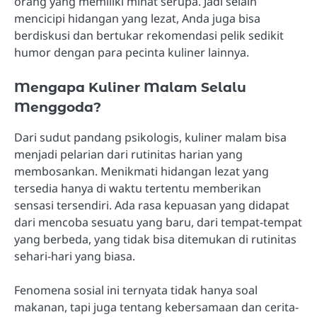
orang yang memiliki minat serupa. Jadi selain
mencicipi hidangan yang lezat, Anda juga bisa
berdiskusi dan bertukar rekomendasi pelik sedikit
humor dengan para pecinta kuliner lainnya.
Mengapa Kuliner Malam Selalu
Menggoda?
Dari sudut pandang psikologis, kuliner malam bisa
menjadi pelarian dari rutinitas harian yang
membosankan. Menikmati hidangan lezat yang
tersedia hanya di waktu tertentu memberikan
sensasi tersendiri. Ada rasa kepuasan yang didapat
dari mencoba sesuatu yang baru, dari tempat-tempat
yang berbeda, yang tidak bisa ditemukan di rutinitas
sehari-hari yang biasa.
Fenomena sosial ini ternyata tidak hanya soal
makanan, tapi juga tentang kebersamaan dan cerita-