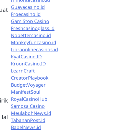
Himontecasino.id
Guavacasino.id
uat
Froecasino.id
Gam Stop Casino
Freshcasinoglass.id
Nobettercasino.id
Monkeyfuncasino.id
Libraonlinecasinos.id
KyatCasino.ID
KroonCasino.ID
LearnCraft
CreatorPlaybook
BudgetVoyager
ManifestSoul
RoyalCasinoHub
rik
Samosa Casino
MeulabohNews.id
Hal
TabananPost.id
BabelNews.id