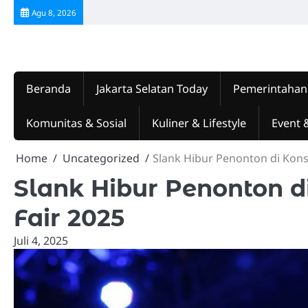
Skip
Agu 8, 2026
to
content
Beranda
Jakarta Selatan Today
Pemerintahan
Komunitas & Sosial
Kuliner & Lifestyle
Event 
Home
Uncategorized
Slank Hibur Penonton di Kons
Slank Hibur Penonton d
Fair 2025
Juli 4, 2025