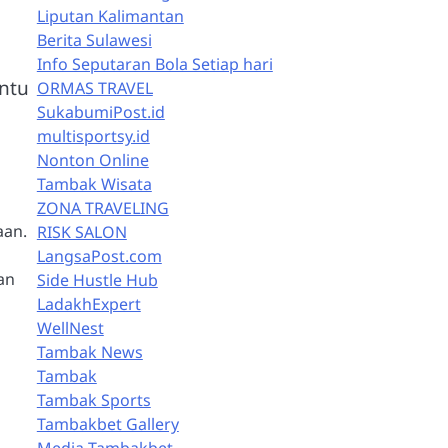
Liputan Kalimantan
Berita Sulawesi
Info Seputaran Bola Setiap hari
ntu
ORMAS TRAVEL
SukabumiPost.id
multisportsy.id
Nonton Online
Tambak Wisata
ZONA TRAVELING
aan.
RISK SALON
LangsaPost.com
an
Side Hustle Hub
LadakhExpert
WellNest
Tambak News
Tambak
Tambak Sports
Tambakbet Gallery