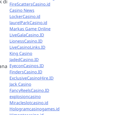
k di
FireScattersCasino.id
Casino News
LockerCasino.id
laurelParkCasino.id
Markas Game Online
LiveGalaCasino.ID
LionessCasino.ID
LiveCasinoLinks.ID
King Casino
JadedCasino.ID
sana
EyeconCasinos.ID
FindersCasino.ID
ExclusiveCasinoHire.ID
Jack Casino
FancyReelsCasino.ID
explosioncasino
Miracleslotcasino.id
Hologramcasinogames.id