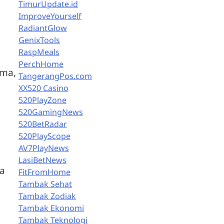
TimurUpdate.id
ImproveYourself
RadiantGlow
GenixTools
RaspMeals
PerchHome
ama,
TangerangPos.com
XX520 Casino
520PlayZone
520GamingNews
520BetRadar
520PlayScope
AV7PlayNews
LasiBetNews
a
FitFromHome
Tambak Sehat
Tambak Zodiak
Tambak Ekonomi
Tambak Teknologi