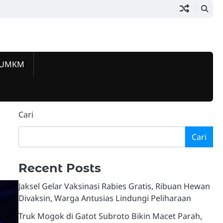
 UMKM
Beranda
Jakarta
Pemerintahan
Hukum
Lalu
Ekonomi
Komunitas
Kuliner
Event
Tokoh
Galeri
Selatan
&
Lintas
&
&
&
&
Berprestas
&
Today
Kriminalitas
UMKM
Sosial
Lifestyle
Hiburan
Video
Cari
Cari
Recent Posts
Jaksel Gelar Vaksinasi Rabies Gratis, Ribuan Hewan
Divaksin, Warga Antusias Lindungi Peliharaan
Truk Mogok di Gatot Subroto Bikin Macet Parah,