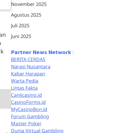
November 2025
Agustus 2025
Juli 2025
han
Juni 2025
p
ik
𝗣𝗮𝗿𝘁𝗻𝗲𝗿 𝗡𝗲𝘄𝘀 𝗡𝗲𝘁𝘄𝗼𝗿𝗸 :
BERITA CERDAS
Narasi Nusantara
g
Kabar Harapan
Warta Pedia
Lintas Fakta
Canlicasino.id
CasinoForms.id
MyCasinoBon.id
Forum Gambling
Master Poker
Dunia Virtual Gambling