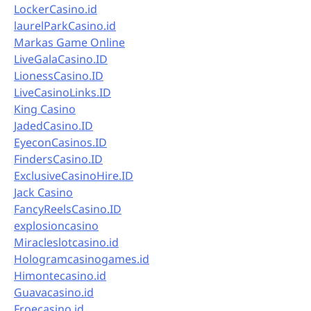
LockerCasino.id
laurelParkCasino.id
Markas Game Online
LiveGalaCasino.ID
LionessCasino.ID
LiveCasinoLinks.ID
King Casino
JadedCasino.ID
EyeconCasinos.ID
FindersCasino.ID
ExclusiveCasinoHire.ID
Jack Casino
FancyReelsCasino.ID
explosioncasino
Miracleslotcasino.id
Hologramcasinogames.id
Himontecasino.id
Guavacasino.id
Froecasino.id