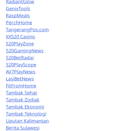
RadiantGlow
GenixTools
RaspMeals
PerchHome
TangerangPos.com
XX520 Casino
520PlayZone
520GamingNews
520BetRadar
520PlayScope
AV7PlayNews
LasiBetNews
FitFromHome
Tambak Sehat
Tambak Zodiak
Tambak Ekonomi
Tambak Teknologi
Liputan Kalimantan
Berita Sulawesi