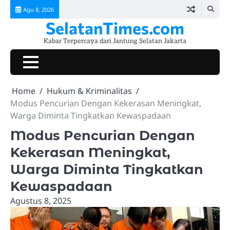
Skip
Agu 8, 2026
to
SelatanTimes.com
content
Kabar Terpercaya dari Jantung Selatan Jakarta
Beranda
Jakarta
Pemerintahan
Hukum
Lalu
Ekonomi
Komunitas
Kuliner
Event
Tokoh
Galeri
Selatan
&
Lintas
&
&
&
&
Berprestasi
&
Home
Hukum & Kriminalitas
Today
Kriminalitas
UMKM
Sosial
Lifestyle
Hiburan
Video
Modus Pencurian Dengan Kekerasan Meningkat,
Warga Diminta Tingkatkan Kewaspadaan
Modus Pencurian Dengan
Kekerasan Meningkat,
Warga Diminta Tingkatkan
Kewaspadaan
Agustus 8, 2025