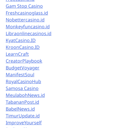
Gam Stop Casino
Freshcasinoglass.id
Nobettercasino.id
Monkeyfuncasino.id
Libraonlinecasinos.id
KyatCasino.ID
KroonCasino.ID
LearnCraft
CreatorPlaybook
BudgetVoyager
ManifestSoul
RoyalCasinoHub
Samosa Casino
MeulabohNews.id
TabananPost.id
BabelNews.id
TimurUpdate.id
ImproveYourself