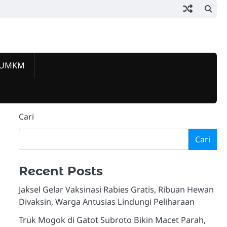
 UMKM
Beranda
Jakarta
Pemerintahan
Hukum
Lalu
Ekonomi
Komunitas
Kuliner
Event
Tokoh
Galeri
Selatan
&
Lintas
&
&
&
&
Berprestas
&
Today
Kriminalitas
UMKM
Sosial
Lifestyle
Hiburan
Video
Cari
Cari
Recent Posts
Jaksel Gelar Vaksinasi Rabies Gratis, Ribuan Hewan
Divaksin, Warga Antusias Lindungi Peliharaan
Truk Mogok di Gatot Subroto Bikin Macet Parah,