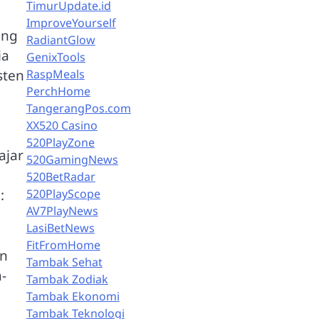
TimurUpdate.id
ImproveYourself
ang
RadiantGlow
ia
GenixTools
sten
RaspMeals
PerchHome
TangerangPos.com
XX520 Casino
520PlayZone
ajar
520GamingNews
520BetRadar
520PlayScope
:
AV7PlayNews
LasiBetNews
FitFromHome
an
Tambak Sehat
-
Tambak Zodiak
Tambak Ekonomi
Tambak Teknologi