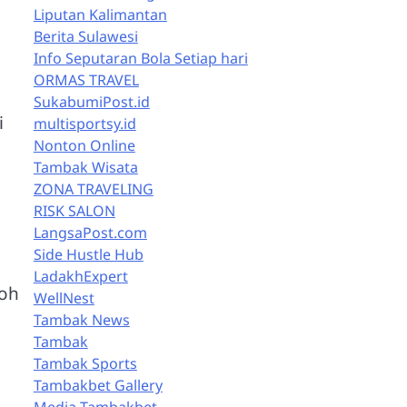
Liputan Kalimantan
Berita Sulawesi
Info Seputaran Bola Setiap hari
ORMAS TRAVEL
SukabumiPost.id
i
multisportsy.id
Nonton Online
Tambak Wisata
ZONA TRAVELING
RISK SALON
LangsaPost.com
Side Hustle Hub
LadakhExpert
toh
WellNest
Tambak News
Tambak
Tambak Sports
Tambakbet Gallery