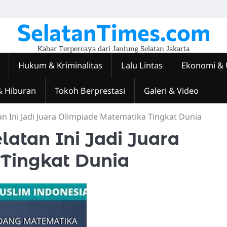
SelatanTimes.com
Kabar Terpercaya dari Jantung Selatan Jakarta
Hukum & Kriminalitas
Lalu Lintas
Ekonomi &
& Hiburan
Tokoh Berprestasi
Galeri & Video
an Ini Jadi Juara Olimpiade Matematika Tingkat Dunia
latan Ini Jadi Juara
Tingkat Dunia