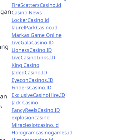
FireScattersCasino.id
ngan
Casino News
LockerCasino.id
laurelParkCasino.id
Markas Game Online
LiveGalaCasino.ID
yang
LionessCasino.ID
LiveCasinoLinks.ID
King Casino
JadedCasino.ID
EyeconCasinos.ID
FindersCasino.ID
ExclusiveCasinoHire.ID
dan
Jack Casino
,
FancyReelsCasino.ID
explosioncasino
Miracleslotcasino.id
Hologramcasinogames.id