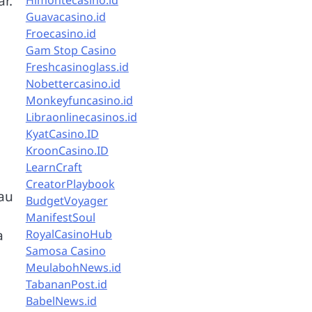
r.
Himontecasino.id
Guavacasino.id
Froecasino.id
Gam Stop Casino
Freshcasinoglass.id
Nobettercasino.id
Monkeyfuncasino.id
Libraonlinecasinos.id
KyatCasino.ID
KroonCasino.ID
LearnCraft
CreatorPlaybook
au
BudgetVoyager
ManifestSoul
a
RoyalCasinoHub
Samosa Casino
MeulabohNews.id
TabananPost.id
BabelNews.id