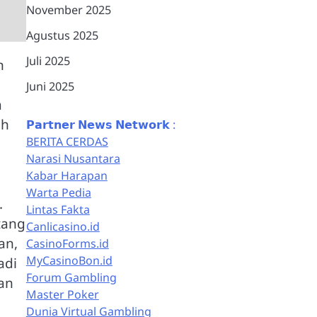
November 2025
Agustus 2025
Juli 2025
n
Juni 2025
a
eh
𝗣𝗮𝗿𝘁𝗻𝗲𝗿 𝗡𝗲𝘄𝘀 𝗡𝗲𝘁𝘄𝗼𝗿𝗸 :
BERITA CERDAS
Narasi Nusantara
Kabar Harapan
Warta Pedia
.
Lintas Fakta
tang
Canlicasino.id
an,
CasinoForms.id
MyCasinoBon.id
adi
Forum Gambling
nan
Master Poker
Dunia Virtual Gambling