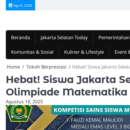
Skip
Agu 8, 2026
to
content
Beranda
Jakarta Selatan Today
Pemerintahan
Komunitas & Sosial
Kuliner & Lifestyle
Event 
Home
Tokoh Berprestasi
Hebat! Siswa Jakarta Selat
Hebat! Siswa Jakarta Se
Olimpiade Matematika 
Agustus 18, 2025