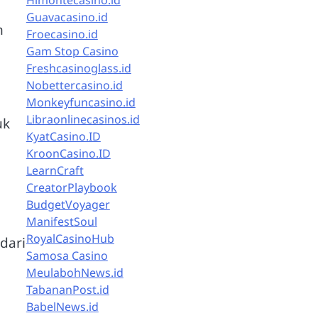
Himontecasino.id
Guavacasino.id
n
Froecasino.id
Gam Stop Casino
Freshcasinoglass.id
Nobettercasino.id
Monkeyfuncasino.id
Libraonlinecasinos.id
uk
KyatCasino.ID
KroonCasino.ID
LearnCraft
CreatorPlaybook
BudgetVoyager
ManifestSoul
RoyalCasinoHub
dari
Samosa Casino
MeulabohNews.id
TabananPost.id
BabelNews.id