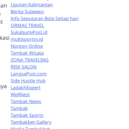
Liputan Kalimantan
san
Berita Sulawesi
a
Info Seputaran Bola Setiap hari
at
ORMAS TRAVEL
SukabumiPost.id
kasi
multisportsy.id
Nonton Online
Tambak Wisata
ZONA TRAVELING
RISK SALON
LangsaPost.com
Side Hustle Hub
nya
LadakhExpert
WellNest
Tambak News
Tambak
Tambak Sports
Tambakbet Gallery