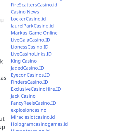
FireScattersCasino.id
Casino News
LockerCasino.id
au
laurelParkCasino.id
Markas Game Online
LiveGalaCasino.ID
LionessCasino.ID
LiveCasinoLinks.ID
uk
King Casino
JadedCasino.ID
EyeconCasinos.ID
tas
FindersCasino.ID
ExclusiveCasinoHire.ID
Jack Casino
FancyReelsCasino.ID
explosioncasino
Miracleslotcasino.id
ut
Hologramcasinogames.id
up