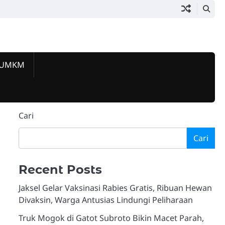
 UMKM
Beranda
Jakarta
Pemerintahan
Hukum
Lalu
Ekonomi
Komunitas
Kuliner
Event
Tokoh
Galeri
Selatan
&
Lintas
&
&
&
&
Berprestas
&
Today
Kriminalitas
UMKM
Sosial
Lifestyle
Hiburan
Video
Cari
Cari
Recent Posts
Jaksel Gelar Vaksinasi Rabies Gratis, Ribuan Hewan
Divaksin, Warga Antusias Lindungi Peliharaan
Truk Mogok di Gatot Subroto Bikin Macet Parah,