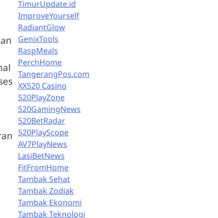
TimurUpdate.id
ImproveYourself
RadiantGlow
GenixTools
aan
RaspMeals
PerchHome
nal
TangerangPos.com
ses
XX520 Casino
520PlayZone
520GamingNews
520BetRadar
520PlayScope
ran
AV7PlayNews
LasiBetNews
FitFromHome
Tambak Sehat
Tambak Zodiak
Tambak Ekonomi
Tambak Teknologi