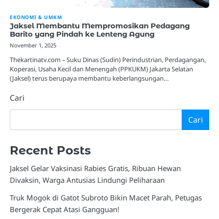
EKONOMI & UMKM
Jaksel Membantu Mempromosikan Pedagang
Barito yang Pindah ke Lenteng Agung
November 1, 2025
Thekartinatv.com – Suku Dinas (Sudin) Perindustrian, Perdagangan,
Koperasi, Usaha Kecil dan Menengah (PPKUKM) Jakarta Selatan
(Jaksel) terus berupaya membantu keberlangsungan…
Cari
Cari
Recent Posts
Jaksel Gelar Vaksinasi Rabies Gratis, Ribuan Hewan
Divaksin, Warga Antusias Lindungi Peliharaan
Truk Mogok di Gatot Subroto Bikin Macet Parah, Petugas
Bergerak Cepat Atasi Gangguan!