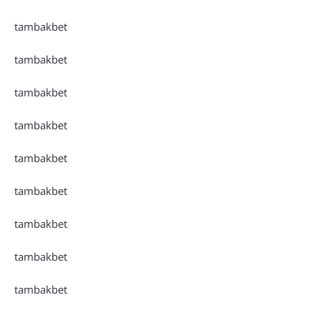
tambakbet
tambakbet
tambakbet
tambakbet
tambakbet
tambakbet
tambakbet
tambakbet
tambakbet