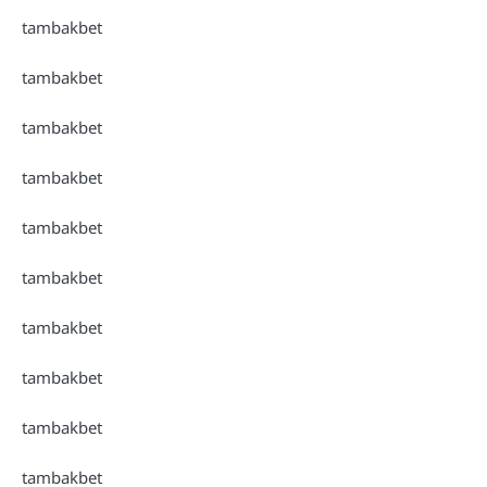
tambakbet
tambakbet
tambakbet
tambakbet
tambakbet
tambakbet
tambakbet
tambakbet
tambakbet
tambakbet