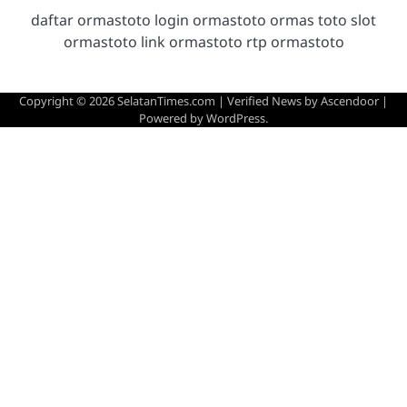
daftar ormastoto login ormastoto ormas toto slot
ormastoto link ormastoto rtp ormastoto
Copyright © 2026
SelatanTimes.com
| Verified News by
Ascendoor
|
Powered by
WordPress
.