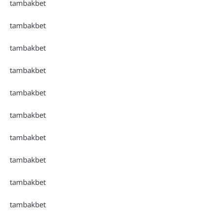
tambakbet
tambakbet
tambakbet
tambakbet
tambakbet
tambakbet
tambakbet
tambakbet
tambakbet
tambakbet