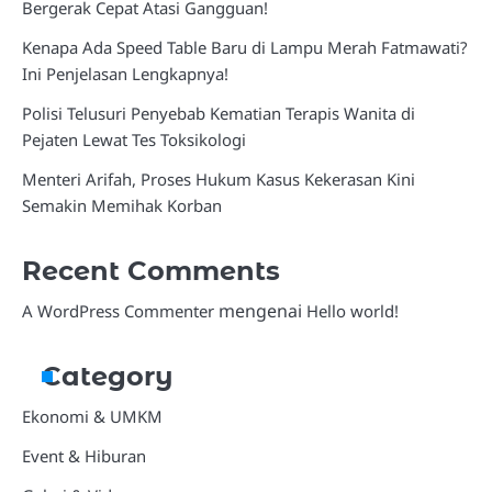
Bergerak Cepat Atasi Gangguan!
Kenapa Ada Speed Table Baru di Lampu Merah Fatmawati?
Ini Penjelasan Lengkapnya!
Polisi Telusuri Penyebab Kematian Terapis Wanita di
Pejaten Lewat Tes Toksikologi
Menteri Arifah, Proses Hukum Kasus Kekerasan Kini
Semakin Memihak Korban
Recent Comments
mengenai
A WordPress Commenter
Hello world!
Category
Ekonomi & UMKM
Event & Hiburan