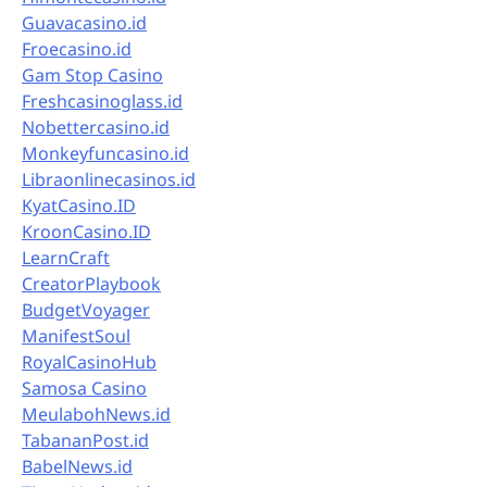
Guavacasino.id
Froecasino.id
Gam Stop Casino
Freshcasinoglass.id
Nobettercasino.id
Monkeyfuncasino.id
Libraonlinecasinos.id
KyatCasino.ID
KroonCasino.ID
LearnCraft
CreatorPlaybook
BudgetVoyager
ManifestSoul
RoyalCasinoHub
Samosa Casino
MeulabohNews.id
TabananPost.id
BabelNews.id