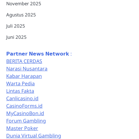
November 2025
Agustus 2025
Juli 2025
Juni 2025
𝗣𝗮𝗿𝘁𝗻𝗲𝗿 𝗡𝗲𝘄𝘀 𝗡𝗲𝘁𝘄𝗼𝗿𝗸 :
BERITA CERDAS
Narasi Nusantara
Kabar Harapan
Warta Pedia
Lintas Fakta
Canlicasino.id
CasinoForms.id
MyCasinoBon.id
Forum Gambling
Master Poker
Dunia Virtual Gambling