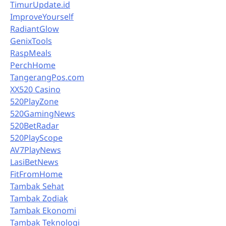
TimurUpdate.id
ImproveYourself
RadiantGlow
GenixTools
RaspMeals
PerchHome
TangerangPos.com
XX520 Casino
520PlayZone
520GamingNews
520BetRadar
520PlayScope
AV7PlayNews
LasiBetNews
FitFromHome
Tambak Sehat
Tambak Zodiak
Tambak Ekonomi
Tambak Teknologi