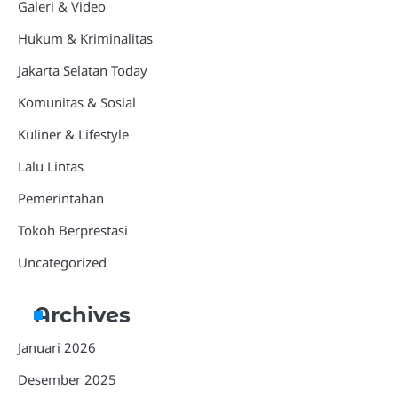
Galeri & Video
Hukum & Kriminalitas
Jakarta Selatan Today
Komunitas & Sosial
Kuliner & Lifestyle
Lalu Lintas
Pemerintahan
Tokoh Berprestasi
Uncategorized
Archives
Januari 2026
Desember 2025