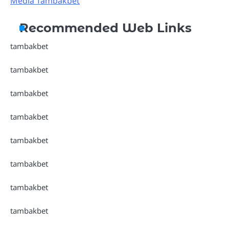
Media Tambakbet
Recommended Web Links
tambakbet
tambakbet
tambakbet
tambakbet
tambakbet
tambakbet
tambakbet
tambakbet