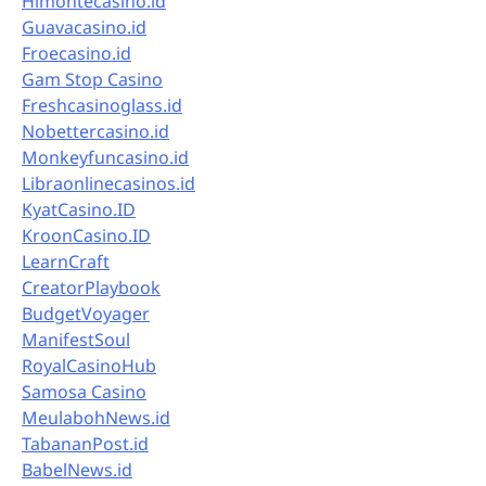
Himontecasino.id
Guavacasino.id
Froecasino.id
Gam Stop Casino
Freshcasinoglass.id
Nobettercasino.id
Monkeyfuncasino.id
Libraonlinecasinos.id
KyatCasino.ID
KroonCasino.ID
LearnCraft
CreatorPlaybook
BudgetVoyager
ManifestSoul
RoyalCasinoHub
Samosa Casino
MeulabohNews.id
TabananPost.id
BabelNews.id