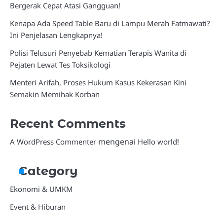
Bergerak Cepat Atasi Gangguan!
Kenapa Ada Speed Table Baru di Lampu Merah Fatmawati?
Ini Penjelasan Lengkapnya!
Polisi Telusuri Penyebab Kematian Terapis Wanita di
Pejaten Lewat Tes Toksikologi
Menteri Arifah, Proses Hukum Kasus Kekerasan Kini
Semakin Memihak Korban
Recent Comments
mengenai
A WordPress Commenter
Hello world!
Category
Ekonomi & UMKM
Event & Hiburan