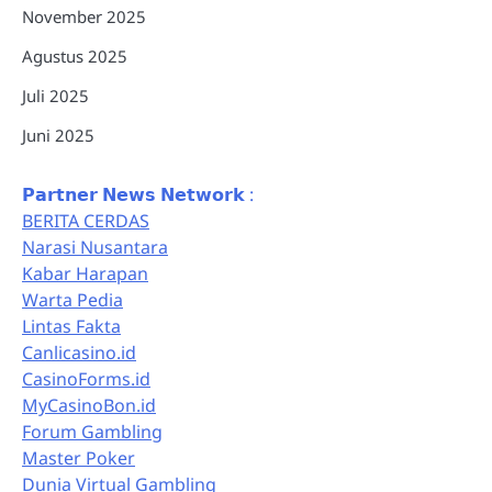
November 2025
Agustus 2025
Juli 2025
Juni 2025
𝗣𝗮𝗿𝘁𝗻𝗲𝗿 𝗡𝗲𝘄𝘀 𝗡𝗲𝘁𝘄𝗼𝗿𝗸 :
BERITA CERDAS
Narasi Nusantara
Kabar Harapan
Warta Pedia
Lintas Fakta
Canlicasino.id
CasinoForms.id
MyCasinoBon.id
Forum Gambling
Master Poker
Dunia Virtual Gambling