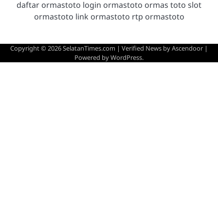
daftar ormastoto login ormastoto ormas toto slot
ormastoto link ormastoto rtp ormastoto
Copyright © 2026
SelatanTimes.com
| Verified News by
Ascendoor
|
Powered by
WordPress
.