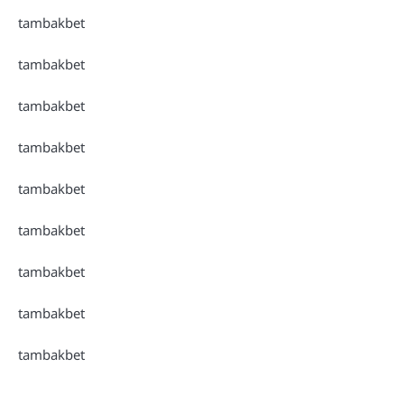
tambakbet
tambakbet
tambakbet
tambakbet
tambakbet
tambakbet
tambakbet
tambakbet
tambakbet