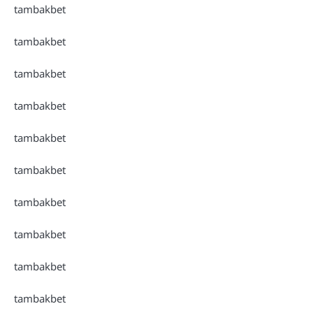
tambakbet
tambakbet
tambakbet
tambakbet
tambakbet
tambakbet
tambakbet
tambakbet
tambakbet
tambakbet