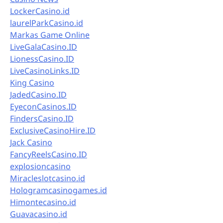
LockerCasino.id
laurelParkCasino.id
Markas Game Online
LiveGalaCasino.ID
LionessCasino.ID
LiveCasinoLinks.ID
King Casino
JadedCasino.ID
EyeconCasinos.ID
FindersCasino.ID
ExclusiveCasinoHire.ID
Jack Casino
FancyReelsCasino.ID
explosioncasino
Miracleslotcasino.id
Hologramcasinogames.id
Himontecasino.id
Guavacasino.id