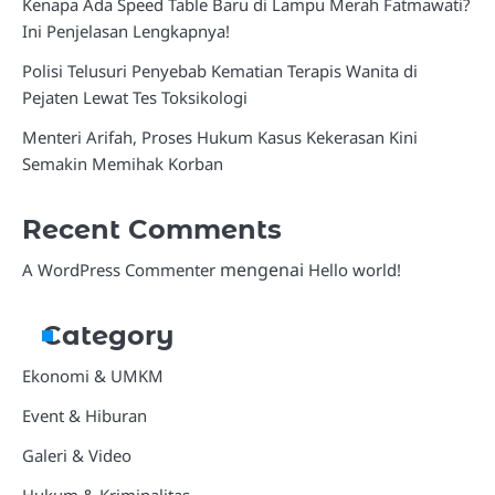
Kenapa Ada Speed Table Baru di Lampu Merah Fatmawati?
Ini Penjelasan Lengkapnya!
Polisi Telusuri Penyebab Kematian Terapis Wanita di
Pejaten Lewat Tes Toksikologi
Menteri Arifah, Proses Hukum Kasus Kekerasan Kini
Semakin Memihak Korban
Recent Comments
mengenai
A WordPress Commenter
Hello world!
Category
Ekonomi & UMKM
Event & Hiburan
Galeri & Video