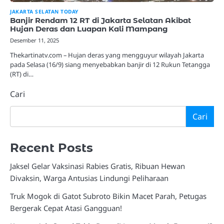
JAKARTA SELATAN TODAY
Banjir Rendam 12 RT di Jakarta Selatan Akibat
Hujan Deras dan Luapan Kali Mampang
Desember 11, 2025
Thekartinatv.com – Hujan deras yang mengguyur wilayah Jakarta
pada Selasa (16/9) siang menyebabkan banjir di 12 Rukun Tetangga
(RT) di…
Cari
Cari
Recent Posts
Jaksel Gelar Vaksinasi Rabies Gratis, Ribuan Hewan
Divaksin, Warga Antusias Lindungi Peliharaan
Truk Mogok di Gatot Subroto Bikin Macet Parah, Petugas
Bergerak Cepat Atasi Gangguan!